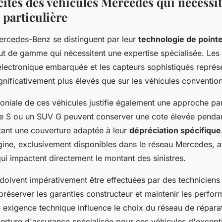
cités des véhicules Mercedes qui nécessi
 particulière
ercedes-Benz se distinguent par leur
technologie de point
t de gamme qui nécessitent une expertise spécialisée. Les
'électronique embarquée et les capteurs sophistiqués représ
gnificativement plus élevés que sur les véhicules convention
oniale de ces véhicules justifie également une approche par
 S ou un SUV G peuvent conserver une cote élevée pendan
tant une couverture adaptée à leur
dépréciation spécifique
gine, exclusivement disponibles dans le réseau Mercedes, a
ui impactent directement le montant des sinistres.
doivent impérativement être effectuées par des techniciens 
réserver les garanties constructeur et maintenir les perfo
e exigence technique influence le choix du réseau de répara
verture d'assurance spécialisée pour ces véhicules d'except