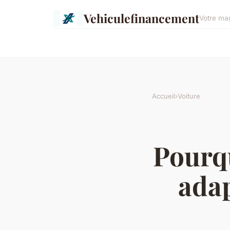
Vehiculefinancement
Votre ma
Accueil
›
Voiture
Pourqu
adap