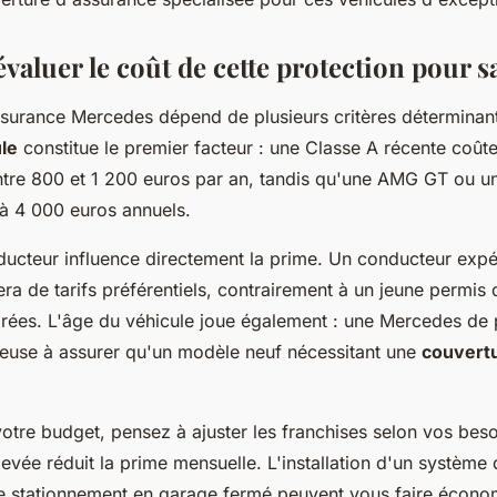
aluer le coût de cette protection pour 
assurance Mercedes dépend de plusieurs critères déterminan
le
constitue le premier facteur : une Classe A récente coût
tre 800 et 1 200 euros par an, tandis qu'une AMG GT ou u
 à 4 000 euros annuels.
nducteur influence directement la prime. Un conducteur exp
iera de tarifs préférentiels, contrairement à un jeune permis 
orées. L'âge du véhicule joue également : une Mercedes de 
euse à assurer qu'un modèle neuf nécessitant une
couvert
votre budget, pensez à ajuster les franchises selon vos bes
levée réduit la prime mensuelle. L'installation d'un système 
 stationnement en garage fermé peuvent vous faire écono