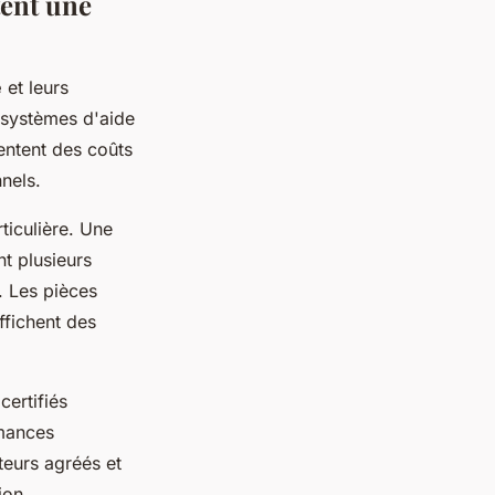
tent une
e
et leurs
 systèmes d'aide
entent des coûts
nels.
ticulière. Une
t plusieurs
. Les pièces
ffichent des
certifiés
rmances
teurs agréés et
ion.