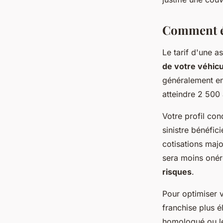
Comment év
Le tarif d'une 
de votre véhicu
généralement en
atteindre 2 500
Votre profil co
sinistre bénéfic
cotisations maj
sera moins onér
risques
.
Pour optimiser 
franchise plus é
homologué ou le