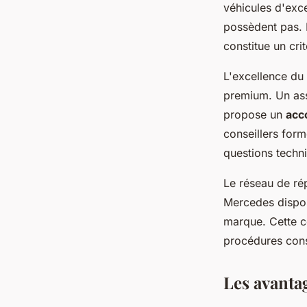
véhicules d'exc
possèdent pas. 
constitue un cri
L'excellence du 
premium. Un ass
propose un
acc
conseillers form
questions techn
Le réseau de rép
Mercedes dispose
marque. Cette co
procédures const
Les avanta