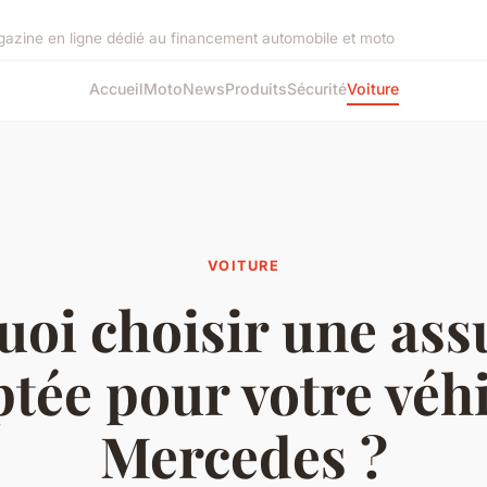
gazine en ligne dédié au financement automobile et moto
Accueil
Moto
News
Produits
Sécurité
Voiture
VOITURE
oi choisir une as
tée pour votre véh
Mercedes ?