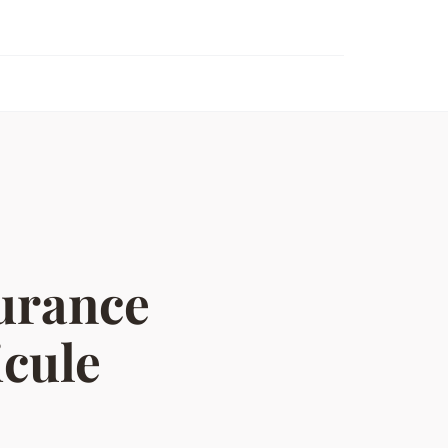
surance
icule