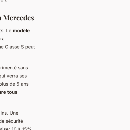
sa Mercedes
ts. Le
modèle
era
ne Classe S peut
érimenté sans
qui verra ses
plus de 5 ans
ure tous
oins. Une
de sécurité
miser 10 à 15%