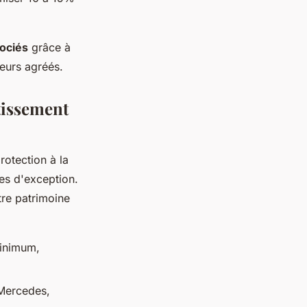
gociés
grâce à
teurs agréés.
stissement
otection à la
es d'exception.
tre patrimoine
minimum,
Mercedes,